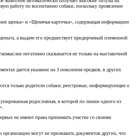
кое животное автоматически получает высокие титулы на
ивую работу по воспитанию собаки, поскольку проявление
тение щенка» и «Щенячья карточка», содержащая информацию
 деньги, а выдаче его предшествует придирчивый племенной
гкомыслие негативно сказывается не только на выставочной
ументах дается указание на 3 поколения предков, в других
аются только родители собаки; реестровые, информирующие о
купированная родословная, в которой по линии одного из
».
ервых не имеют права принимать участие со своими
и организации могут не признавать документов других, что