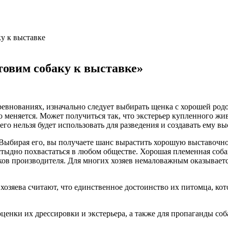
товим собаку к выставке»
соревнованиях, изначально следует выбирать щенка с хорошей р
 меняется. Может получиться так, что экстерьер купленного жи
его нельзя будет использовать для разведения и создавать ему в
бирая его, вы получаете шанс вырастить хорошую выставочною с
тыдно похвастаться в любом обществе. Хорошая племенная собак
ков производителя. Для многих хозяев немаловажным оказываетс
озяева считают, что единственное достоинство их питомца, кот
енки их дрессировки и экстерьера, а также для пропаганды соб