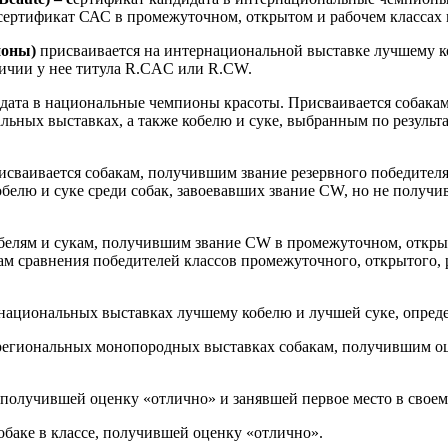
 сертификат САС в промежуточном, открытом и рабочем классах 
ионы)
присваивается на интернациональной выставке лучшему коб
личии у нее титула R.CAC или R.CW.
идата в национальные чемпионы красоты. Присваивается собака
льных выставках, а также кобелю и суке, выбранным по результ
сваивается собакам, получившим звание резервного победителя
обелю и суке среди собак, завоевавших звание CW, но не получ
обелям и сукам, получившим звание CW в промежуточном, откры
там сравнения победителей классов промежуточного, открытого,
ациональных выставках лучшему кобелю и лучшей суке, опреде
региональных монопородных выставках собакам, получившим оце
 получившей оценку «отлично» и занявшей первое место в своем
обаке в классе, получившей оценку «отлично».