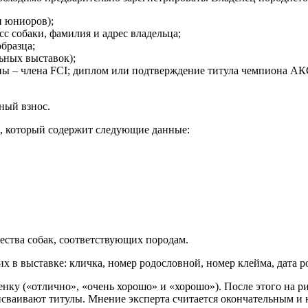
и юниоров);
с собаки, фамилия и адрес владельца;
бразца;
ьных выставок);
ны – члена FCI; диплом или подтверждение титула чемпиона АК
ный взнос.
и, который содержит следующие данные:
ества собак, соответствующих породам.
 в выставке: кличка, номер родословной, номер клейма, дата ро
енку («отлично», «очень хорошо» и «хорошо»). После этого на 
сваивают титулы. Мнение эксперта считается окончательным и