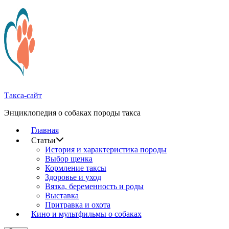
Перейти
к
содержимому
Такса-сайт
Энциклопедия о собаках породы такса
Главная
Статьи
История и характеристика породы
Выбор щенка
Кормление таксы
Здоровье и уход
Вязка, беременность и роды
Выставка
Притравка и охота
Кино и мультфильмы о собаках