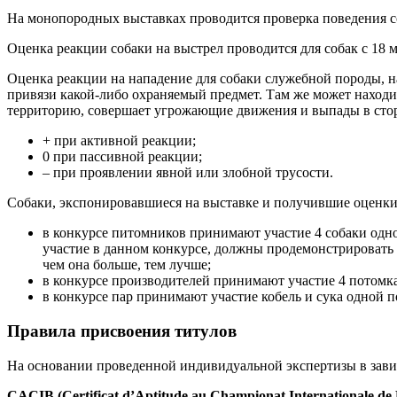
На монопородных выставках проводится проверка поведения со
Оценка реакции собаки на выстрел проводится для собак с 18 м
Оценка реакции на нападение для собаки служебной породы, на
привязи какой-либо охраняемый предмет. Там же может находи
территорию, совершает угрожающие движения и выпады в сторон
+ при активной реакции;
0 при пассивной реакции;
– при проявлении явной или злобной трусости.
Собаки, экспонировавшиеся на выставке и получившие оценки 
в конкурсе питомников принимают участие 4 собаки одн
участие в данном конкурсе, должны продемонстрировать
чем она больше, тем лучше;
в конкурсе производителей принимают участие 4 потомка о
в конкурсе пар принимают участие кобель и сука одной 
Правила присвоения титулов
На основании проведенной индивидуальной экспертизы в зави
C
ACIB (Certificat d’Aptitude au Championat Internationale de