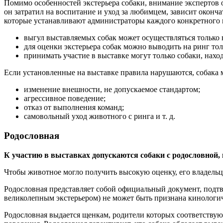
Помимо особенностей экстерьера собаки, внимание экспертов о
он затратил на воспитание и уход за любимцем, зависит оконч
которые устанавливают администраторы каждого конкретного
выгул выставляемых собак может осуществляться только в
для оценки экстерьера собак можно выводить на ринг то
принимать участие в выставке могут только собаки, нахо
Если установленные на выставке правила нарушаются, собака м
изменение внешности, не допускаемое стандартом;
агрессивное поведение;
отказ от выполнения команд;
самовольный уход животного с ринга и т. д.
Родословная
К участию в выставках допускаются собаки с родословной
Чтобы животное могло получить высокую оценку, его владельцу
Родословная представляет собой официальный документ, подтве
великолепным экстерьером) не может быть признана кинологи
Родословная выдается щенкам, родители которых соответствую