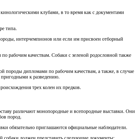
кинологическими клубами, в то время как с документами
ре типа.
породы, интерчемпионов или если им присвоен отборный
по рабочим качествам. Собаки с зеленой родословной также
й породы дипломами по рабочим качествам, а также, в случае
 пригодными к разведению.
роисхождения трех колен их предков.
оставу различают монопородные и всепородные выставки. Они
бов пород.
авки обязательно приглашаются официальные наблюдатели.
той собаки должен представить следующие документы: