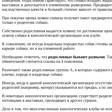
поведения. Родословная гарантирует, что собака обладает выр
выставках и допускается к племенному разведению. Предварит
наследственных качеств в большей степени зависит от правиль
При покупке щенка хозяин сначала получает пакет предварит
только о родителях собаки.
Собственно родословная выдается хозяину по достижении щенк
осмотр собаки в кинологической организации или клубе.
К сожалению, не всегда владельцы породистых собак готовы з
карьере собаки, но и на племенной работе.
Необходимо отметить, что
родословные бывают разными
. Та
обязательной считается ссылка на 4 поколения.
Различают также родословные группы А, в которых содержится
кличке, породе и владельце собаки.
Иногда, когда в данной кинологической организации отсутству
родителей (например, матери) указываются все предки, а по ли
В некоторых кинологических организациях существует раздел
питомцами в выставках, проходящих в других странах.
Дело в том, что многочисленные кинологические клубы не всег