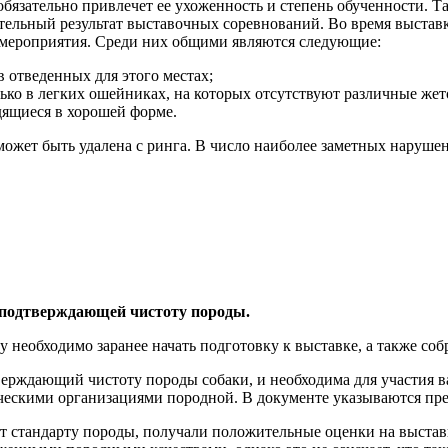
бязательно привлечет ее ухоженность и степень обученности. Та
ательный результат выставочных соревнований. Во время выстав
 мероприятия. Среди них общими являются следующие:
 отведенных для этого местах;
лько в легких ошейниках, на которых отсутствуют различные жет
дящиеся в хорошей форме.
ожет быть удалена с ринга. В число наиболее заметных нарушен
, подтверждающей чистоту породы.
 необходимо заранее начать подготовку к выставке, а также со
рждающий чистоту породы собаки, и необходима для участия ваш
ческими организациями породной. В документе указываются пре
т стандарту породы, получали положительные оценки на выставк