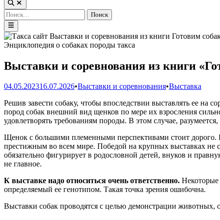
Открыть
поиск
Найти:
Главное
меню
Энциклопедия о собаках породы такса
Выставки и соревнования из книги «Го
Опубликовано
04.05.2023
16.07.2026
•
Выставки и соревнования
•
Выставка
в
Решив завести собаку, чтобы впоследствии выставлять ее на 
пород собак внешний вид щенков по мере их взросления сильно
удовлетворять требованиям породы. В этом случае, разумеется, 
Щенок с большими племенными перспективами стоит дорого. Вы
престижным во всем мире. Победой на крупных выставках не с
обязательно фигурирует в родословной детей, внуков и правну
не главное.
К выставке надо относиться очень ответственно.
Некоторые х
определяемый ее генотипом. Такая точка зрения ошибочна.
Выставки собак проводятся с целью демонстрации животных, оц