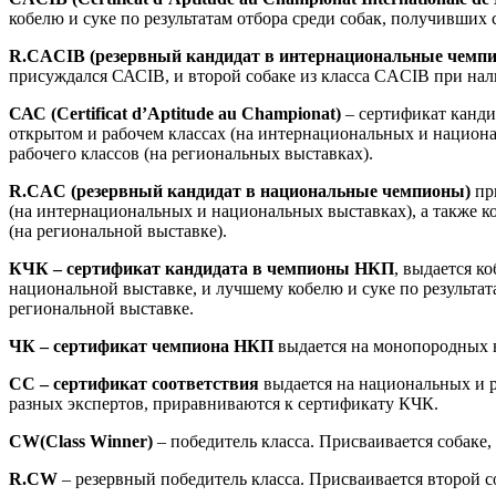
кобелю и суке по результатам отбора среди собак, получивших
R.CACIB (резервный кандидат в интернациональные чемп
присуждался САСIВ, и второй собаке из класса CACIB при на
САС (Certificat d’Aptitude au Championat)
– сертификат канд
открытом и рабочем классах (на интернациональных и национа
рабочего классов (на региональных выставках).
R.CAC (резервный кандидат в национальные чемпионы)
при
(на интернациональных и национальных выставках), а также к
(на региональной выставке).
КЧК – сертификат кандидата в чемпионы НКП
, выдается к
национальной выставке, и лучшему кобелю и суке по результа
региональной выставке.
ЧК – сертификат чемпиона НКП
выдается на монопородных н
СС – сертификат соответствия
выдается на национальных и 
разных экспертов, приравниваются к сертификату КЧК.
CW(Class Winner)
– победитель класса. Присваивается собаке,
R.CW
– резервный победитель класса. Присваивается второй с