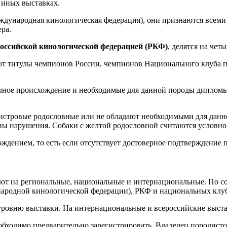
и иных выставках.
дународная кинологическая федерация), они признаются всеми 
ра.
Российской кинологической федерацией (РКФ)
, делятся на четы
ют титулы чемпионов России, чемпионов Национального клуба 
лное происхождение и необходимые для данной породы дипломы 
истровые родословные или не обладают необходимыми для данно
ы нарушения. Собаки с желтой родословной считаются условно
ждением, то есть если отсутствует достоверное подтверждение п
яют на региональные, национальные и интернациональные. По с
народной кинологической федерации), РКФ и национальных клу
уровню выставки. На интернациональные и всероссийские выст
необходимо предварительно зарегистрировать. Владелец породис