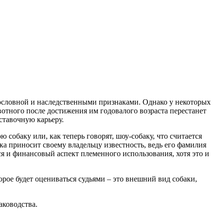
одословной и наследственными признаками. Однако у некоторых
вотного после достижения им годовалого возраста перестанет
ыставочную карьеру.
обаку или, как теперь говорят, шоу-собаку, что считается
а приносит своему владельцу известность, ведь его фамилия
я и финансовый аспект племенного использования, хотя это и
орое будет оцениваться судьями – это внешний вид собаки,
аководства.