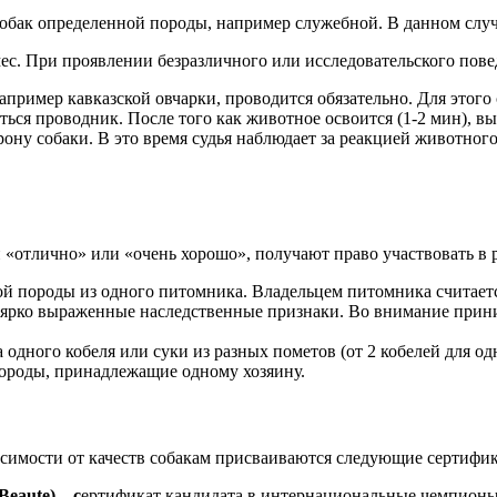
бак определенной породы, например служебной. В данном случае
ес. При проявлении безразличного или исследовательского повед
пример кавказской овчарки, проводится обязательно. Для этого 
ться проводник. После того как животное освоится (1-2 мин), 
у собаки. В это время судья наблюдает за реакцией животного 
«отлично» или «очень хорошо», получают право участвовать в 
ой породы из одного питомника. Владельцем питомника считает
 ярко выраженные наследственные признаки. Во внимание прини
дного кобеля или суки из разных пометов (от 2 кобелей для одн
породы, принадлежащие одному хозяину.
симости от качеств собакам присваиваются следующие сертифик
 Beaute)
– с
ертификат кандидата в интернациональные чемпионы