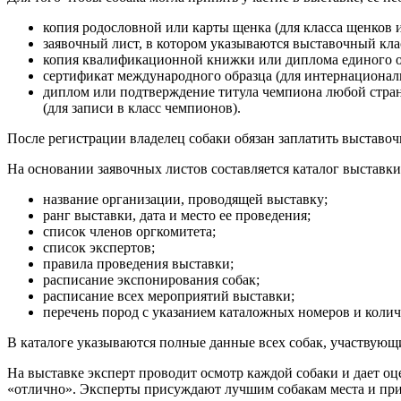
копия родословной или карты щенка (для класса щенков 
заявочный лист, в котором указываются выставочный клас
копия квалификационной книжки или диплома единого о
сертификат международного образца (для интернационал
диплом или подтверждение титула чемпиона любой стра
(для записи в класс чемпионов).
После регистрации владелец собаки обязан заплатить выставоч
На основании заявочных листов составляется каталог выставк
название организации, проводящей выставку;
ранг выставки, дата и место ее проведения;
список членов оргкомитета;
список экспертов;
правила проведения выставки;
расписание экспонирования собак;
расписание всех мероприятий выставки;
перечень пород с указанием каталожных номеров и колич
В каталоге указываются полные данные всех собак, участвующих
На выставке эксперт проводит осмотр каждой собаки и дает оц
«отлично». Эксперты присуждают лучшим собакам места и при