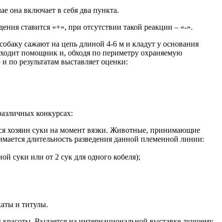
 она включает в себя два пункта.
ения ставится «+», при отсутствии такой реакции – «-».
собаку сажают на цепь длиной 4-6 м и кладут у основания
выходит помощник и, обходя по периметру охраняемую
и по результатам выставляет оценки:
различных конкурсах:
ся хозяин суки на момент вязки. Животные, принимающие
мается длительность разведения данной племенной линии:
ой суки или от 2 сук для одного кобеля);
аты и титулы.
 красоты. Выдается на интернациональной выставке лучшему