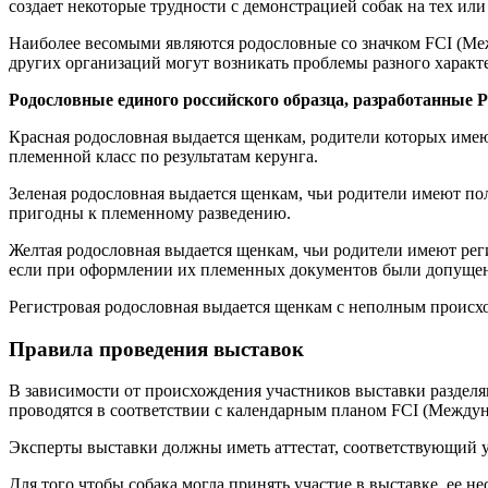
создает некоторые трудности с демонстрацией собак на тех ил
Наиболее весомыми являются родословные со значком FCI (Меж
других организаций могут возникать проблемы разного характе
Родословные единого российского образца, разработанные 
Красная родословная выдается щенкам, родители которых име
племенной класс по результатам керунга.
Зеленая родословная выдается щенкам, чьи родители имеют по
пригодны к племенному разведению.
Желтая родословная выдается щенкам, чьи родители имеют рег
если при оформлении их племенных документов были допущен
Регистровая родословная выдается щенкам с неполным происхо
Правила проведения выставок
В зависимости от происхождения участников выставки раздел
проводятся в соответствии с календарным планом FCI (Между
Эксперты выставки должны иметь аттестат, соответствующий 
Для того чтобы собака могла принять участие в выставке, ее 