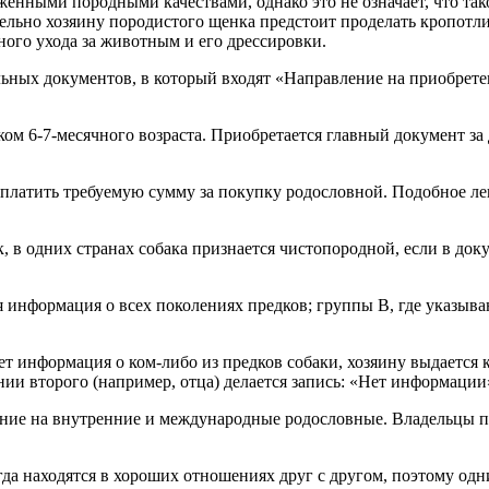
аженными породными качествами, однако это не означает, что та
ельно хозяину породистого щенка предстоит проделать кропотл
ного ухода за животным и его дрессировки.
ельных документов, в который входят «Направление на приобре
ом 6-7-месячного возраста. Приобретается главный документ за
аплатить требуемую сумму за покупку родословной. Подобное ле
к, в одних странах собака признается чистопородной, если в док
 информация о всех поколениях предков; группы В, где указыв
ет информация о ком-либо из предков собаки, хозяину выдается 
нии второго (например, отца) делается запись: «Нет информации
ение на внутренние и международные родословные. Владельцы п
да находятся в хороших отношениях друг с другом, поэтому одн