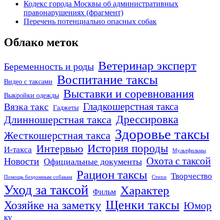
Кодекс города Москвы об административных
правонарушениях (фрагмент)
Перечень потенциально опасных собак
Облако меток
Ветеринар эксперт
Беременность и роды
Воспитание таксы
Видео с таксами
Выставки и соревнования
Выкройки одежды
Гладкошерстная такса
Вязка такс
Гаджеты
Дрессировка
Длинношерстная такса
Здоровье таксы
Жесткошерстная такса
Интервью
История породы
И-такса
Мультфильмы
Охота с таксой
Новости
Официальные документы
Рацион таксы
Творчество
Помощь бездомным собакам
Стихи
Уход за таксой
Характер
Фильм
Щенки таксы
Хозяйке на заметку
Юмор
ку