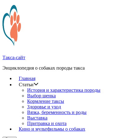
Перейти
к
содержимому
Такса-сайт
Энциклопедия о собаках породы такса
Главная
Статьи
История и характеристика породы
Выбор щенка
Кормление таксы
Здоровье и уход
Вязка, беременность и роды
Выставка
Притравка и охота
Кино и мультфильмы о собаках