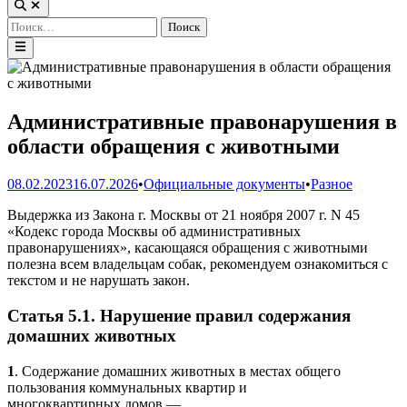
Открыть
поиск
Найти:
Главное
меню
Административные правонарушения в
области обращения с животными
Опубликовано
08.02.2023
16.07.2026
•
Официальные документы
•
Разное
в
Выдержка из Закона г. Москвы от 21 ноября 2007 г. N 45
«Кодекс города Москвы об административных
правонарушениях», касающаяся обращения с животными
полезна всем владельцам собак, рекомендуем ознакомиться с
текстом и не нарушать закон.
Статья 5.1. Нарушение правил содержания
домашних животных
1
. Содержание домашних животных в местах общего
пользования коммунальных квартир и
многоквартирных домов —