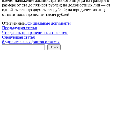
влечет наложение административного штрафа на граждан в
размере от ста до пятисот рублей; на должностных лиц — от
одной тысячи до двух тысяч рублей; на юридических лиц —
от пяти тысяч до десяти тысяч рублей.
Отмеченные
Официальные документы
Навигация
Предыдущая
Предыдущая статья
статья:
Что делать при ранении глаза когтем
по
Следующая
Следующая статья
записям
статья:
8 удивительных фактов о таксах
Поиск