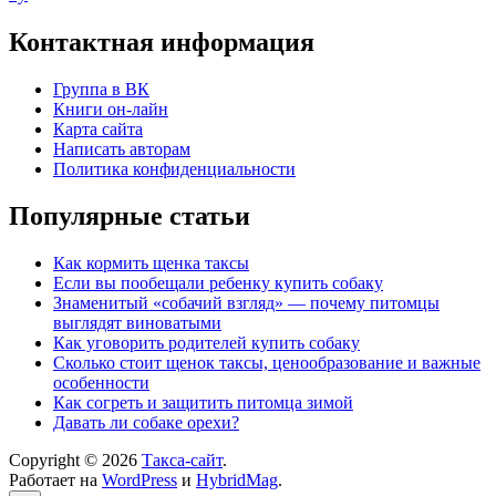
Контактная информация
Группа в ВК
Книги он-лайн
Карта сайта
Написать авторам
Политика конфиденциальности
Популярные статьи
Как кормить щенка таксы
Если вы пообещали ребенку купить собаку
Знаменитый «собачий взгляд» — почему питомцы
выглядят виноватыми
Как уговорить родителей купить собаку
Сколько стоит щенок таксы, ценообразование и важные
особенности
Как согреть и защитить питомца зимой
Давать ли собаке орехи?
Copyright © 2026
Такса-сайт
.
Работает на
WordPress
и
HybridMag
.