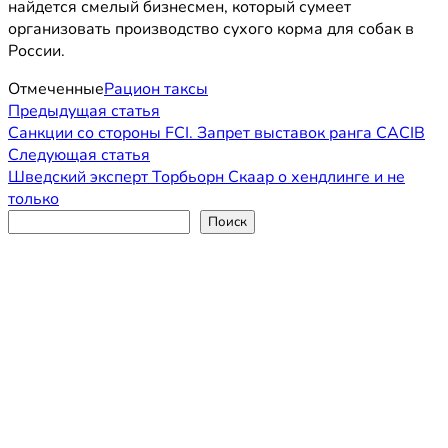
найдется смелый бизнесмен, который сумеет
организовать производство сухого корма для собак в
России.
Отмеченные
Рацион таксы
Навигация
Предыдущая
Предыдущая статья
статья:
Санкции со стороны FCI. Запрет выставок ранга CACIB
по
Следующая
Следующая статья
записям
статья:
Шведский эксперт Торбьорн Скаар о хендлинге и не
только
Поиск