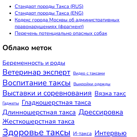
Стандарт породы Такса (RUS)
Стандарт породы Такса (ENG)
Кодекс города Москвы об административных
правонарушениях (фрагмент)
Перечень потенциально опасных собак
Облако меток
Беременность и роды
Ветеринар эксперт
Видео с таксами
Воспитание таксы
Выкройки одежды
Выставки и соревнования
Вязка такс
Гладкошерстная такса
Гаджеты
Дрессировка
Длинношерстная такса
Жесткошерстная такса
Здоровье таксы
Интервью
И-такса