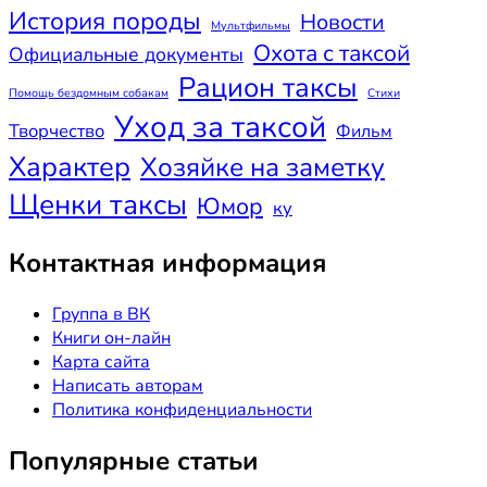
История породы
Новости
Мультфильмы
Охота с таксой
Официальные документы
Рацион таксы
Помощь бездомным собакам
Стихи
Уход за таксой
Творчество
Фильм
Характер
Хозяйке на заметку
Щенки таксы
Юмор
ку
Контактная информация
Группа в ВК
Книги он-лайн
Карта сайта
Написать авторам
Политика конфиденциальности
Популярные статьи