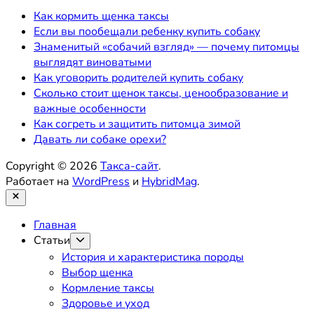
Как кормить щенка таксы
Если вы пообещали ребенку купить собаку
Знаменитый «собачий взгляд» — почему питомцы
выглядят виноватыми
Как уговорить родителей купить собаку
Сколько стоит щенок таксы, ценообразование и
важные особенности
Как согреть и защитить питомца зимой
Давать ли собаке орехи?
Copyright © 2026
Такса-сайт
.
Работает на
WordPress
и
HybridMag
.
Закрыть
Главная
Статьи
Показывать
подменю
История и характеристика породы
Выбор щенка
Кормление таксы
Здоровье и уход