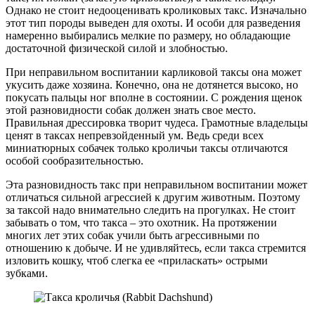
Однако не стоит недооценивать кроликовых такс. Изначально
этот тип породы выведен для охоты. И особи для разведения
намеренно выбирались мелкие по размеру, но обладающие
достаточной физической силой и злобностью.
При неправильном воспитании карликовой таксы она может
укусить даже хозяина. Конечно, она не дотянется высоко, но
покусать пальцы ног вполне в состоянии. С рождения щенок
этой разновидности собак должен знать свое место.
Правильная дрессировка творит чудеса. Грамотные владельцы
ценят в таксах непревзойденный ум. Ведь среди всех
миниатюрных собачек только кроличьи таксы отличаются
особой сообразительностью.
Эта разновидность такс при неправильном воспитании может
отличаться сильной агрессией к другим животным. Поэтому
за таксой надо внимательно следить на прогулках. Не стоит
забывать о том, что такса – это охотник. На протяжении
многих лет этих собак учили быть агрессивными по
отношению к добыче. И не удивляйтесь, если такса стремится
изловить кошку, чтоб слегка ее «приласкать» острыми
зубками.