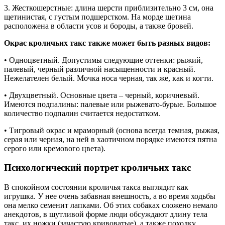
3. Жесткошерстные: длина шерсти приблизительно 3 см, она
щетинистая, с густым подшерстком. На морде щетина
расположена в области усов и бороды, а также бровей.
Окрас кроличьих такс также может быть разных видов:
• Одноцветный. Допустимы следующие оттенки: рыжий,
палевый, черный различной насыщенности и красный.
Нежелателен белый. Мочка носа черная, так же, как и когти.
• Двухцветный. Основные цвета – черный, коричневый.
Имеются подпалины: палевые или рыжевато-бурые. Большое
количество подпалин считается недостатком.
• Тигровый окрас и мраморный (основа всегда темная, рыжая,
серая или черная, на ней в хаотичном порядке имеются пятна
серого или кремового цвета).
Психологический портрет кроличьих такс
В спокойном состоянии кроличья такса выглядит как
игрушка. У нее очень забавная внешность, а во время ходьбы
она мелко семенит лапками. Об этих собаках сложено немало
анекдотов, в шутливой форме люди обсуждают длину тела
такс, их ножки (зачастую кривоватые), а также походку.