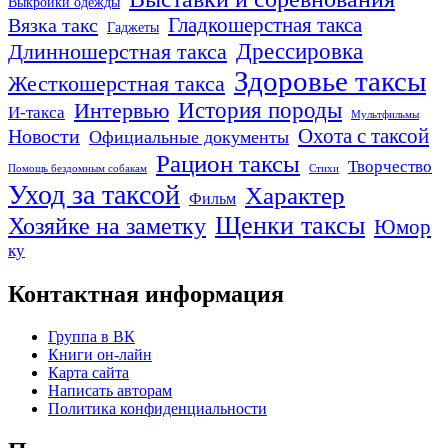
Выкройки одежды
Гладкошерстная такса
Вязка такс
Гаджеты
Дрессировка
Длинношерстная такса
Здоровье таксы
Жесткошерстная такса
Интервью
История породы
И-такса
Мультфильмы
Охота с таксой
Новости
Официальные документы
Рацион таксы
Творчество
Помощь бездомным собакам
Стихи
Уход за таксой
Характер
Фильм
Щенки таксы
Хозяйке на заметку
Юмор
ку
Контактная информация
Группа в ВК
Книги он-лайн
Карта сайта
Написать авторам
Политика конфиденциальности