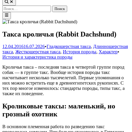
Открыть
поиск
Найти:
Главное
меню
Такса кроличья (Rabbit Dachshund)
12.04.2016
16.07.2026
•
Гладкошерстная такса
,
Длинношерстная
Опубл
такса
,
Жесткошерстная такса
,
История породы
,
Характер
•
в
История и характеристика породы
Кроличья такса – последняя такса в четвертой группе пород
собак — в группе такс. Вообще история породы такс
насчитывает несколько тысячелетий. Первые упоминания о
них можно встретить еще в древнеегипетских рукописях. С
тех пор многое изменилось: стандарты породы, типы такс, а
также их поведение.
Кроликовые таксы: маленький, но
грозный охотник
В основном племенная работа по разведению такс
проводилась немцами. Чем больше становилось в Германии