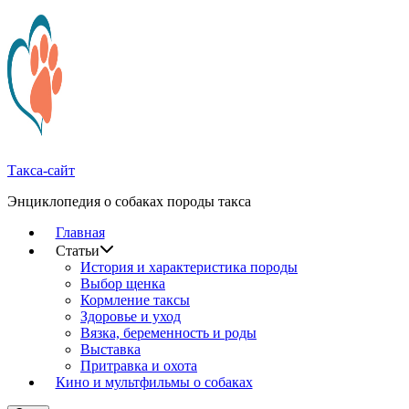
Перейти
к
содержимому
Такса-сайт
Энциклопедия о собаках породы такса
Главная
Статьи
История и характеристика породы
Выбор щенка
Кормление таксы
Здоровье и уход
Вязка, беременность и роды
Выставка
Притравка и охота
Кино и мультфильмы о собаках