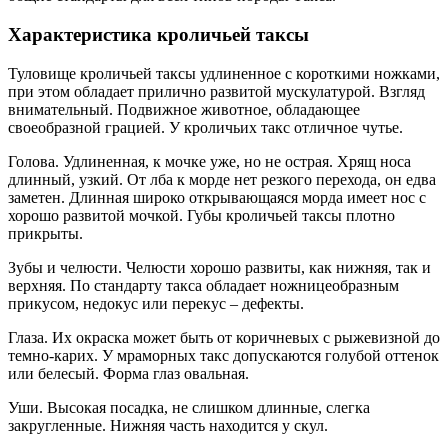
Характеристика кроличьей таксы
Туловище кроличьей таксы удлиненное с короткими ножками,
при этом обладает прилично развитой мускулатурой. Взгляд
внимательный. Подвижное животное, обладающее
своеобразной грацией. У кроличьих такс отличное чутье.
Голова. Удлиненная, к мочке уже, но не острая. Хрящ носа
длинный, узкий. От лба к морде нет резкого перехода, он едва
заметен. Длинная широко открывающаяся морда имеет нос с
хорошо развитой мочкой. Губы кроличьей таксы плотно
прикрыты.
Зубы и челюсти. Челюсти хорошо развиты, как нижняя, так и
верхняя. По стандарту такса обладает ножницеобразным
прикусом, недокус или перекус – дефекты.
Глаза. Их окраска может быть от коричневых с рыжевизной до
темно-карих. У мраморных такс допускаются голубой оттенок
или белесый. Форма глаз овальная.
Уши. Высокая посадка, не слишком длинные, слегка
закругленные. Нижняя часть находится у скул.