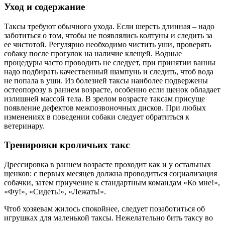
Уход и содержание
Таксы требуют обычного ухода. Если шерсть длинная – надо
заботиться о том, чтобы не появлялись колтуны и следить за
ее чистотой. Регулярно необходимо чистить уши, проверять
собаку после прогулок на наличие клещей. Водные
процедуры часто проводить не следует, при принятии ванны
надо подбирать качественный шампунь и следить, чтоб вода
не попала в уши. Из болезней таксы наиболее подвержены
остеопорозу в раннем возрасте, особенно если щенок обладает
излишней массой тела. В зрелом возрасте таксам присуще
появление дефектов межпозвоночных дисков. При любых
изменениях в поведении собаки следует обратиться к
ветеринару.
Тренировки кроличьих такс
Дрессировка в раннем возрасте проходит как и у остальных
щенков: с первых месяцев должна проводиться социализация
собачки, затем приучение к стандартным командам «Ко мне!»,
«Фу!», «Сидеть!», «Лежать!».
Чтоб хозяевам жилось спокойнее, следует позаботиться об
игрушках для маленькой таксы. Нежелательно бить таксу во