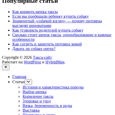
Популярные статьи
Как кормить щенка таксы
Если вы пообещали ребенку купить собаку
Знаменитый «собачий взгляд» — почему питомцы
выглядят виноватыми
Как уговорить родителей купить собаку
Сколько стоит щенок таксы, ценообразование и важные
особенности
Как согреть и защитить питомца зимой
Давать ли собаке орехи?
Copyright © 2026
Такса-сайт
.
Работает на
WordPress
и
HybridMag
.
Закрыть
Главная
Показывать
Статьи
подменю
История и характеристика породы
Выбор щенка
Кормление таксы
Здоровье и уход
Вязка, беременность и роды
Выставка
Притравка и охота