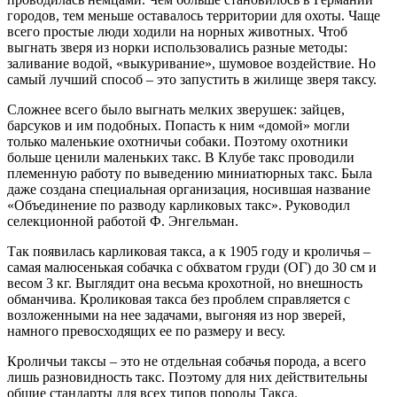
городов, тем меньше оставалось территории для охоты. Чаще
всего простые люди ходили на норных животных. Чтоб
выгнать зверя из норки использовались разные методы:
заливание водой, «выкуривание», шумовое воздействие. Но
самый лучший способ – это запустить в жилище зверя таксу.
Сложнее всего было выгнать мелких зверушек: зайцев,
барсуков и им подобных. Попасть к ним «домой» могли
только маленькие охотничьи собаки. Поэтому охотники
больше ценили маленьких такс. В Клубе такс проводили
племенную работу по выведению миниатюрных такс. Была
даже создана специальная организация, носившая название
«Объединение по разводу карликовых такс». Руководил
селекционной работой Ф. Энгельман.
Так появилась карликовая такса, а к 1905 году и кроличья –
самая малюсенькая собачка с обхватом груди (ОГ) до 30 см и
весом 3 кг. Выглядит она весьма крохотной, но внешность
обманчива. Кроликовая такса без проблем справляется с
возложенными на нее задачами, выгоняя из нор зверей,
намного превосходящих ее по размеру и весу.
Кроличьи таксы – это не отдельная собачья порода, а всего
лишь разновидность такс. Поэтому для них действительны
общие стандарты для всех типов породы Такса.