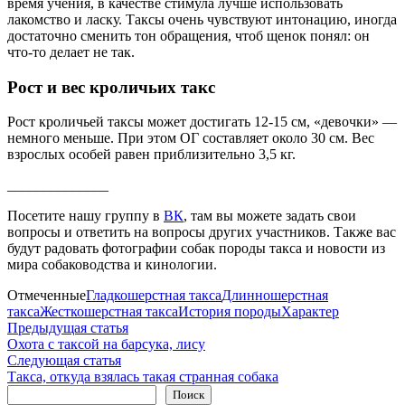
время учения, в качестве стимула лучше использовать
лакомство и ласку. Таксы очень чувствуют интонацию, иногда
достаточно сменить тон обращения, чтоб щенок понял: он
что-то делает не так.
Рост и вес кроличьих такс
Рост кроличьей таксы может достигать 12-15 см, «девочки» —
немного меньше. При этом ОГ составляет около 30 см. Вес
взрослых особей равен приблизительно 3,5 кг.
______________
Посетите нашу группу в
ВК
, там вы можете задать свои
вопросы и ответить на вопросы других участников. Также вас
будут радовать фотографии собак породы такса и новости из
мира собаководства и кинологии.
Отмеченные
Гладкошерстная такса
Длинношерстная
такса
Жесткошерстная такса
История породы
Характер
Навигация
Предыдущая
Предыдущая статья
статья:
Охота с таксой на барсука, лису
по
Следующая
Следующая статья
записям
статья:
Такса, откуда взялась такая странная собака
Поиск