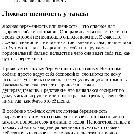
Ложная щенность у таксы
Ложная беременность или щенность – это опасное для
здоровья собаки состояние. Оно развивается после течки, во
время которой не произошло оплодотворение. К счастью,
ложная щенность – не такое частое явление у такс, но всё-таки
о нём нужно знать. В организме собаки нарушается
гормональный баланс, вследствие чего она ведёт себя так, как
будто забеременела.
Проявляется ложная беременность по-разному. Некоторые
собаки просто ведут себя беспокойно, слоняются по дому,
пытаются устроить гнездо для несуществующего потомства.
Глазами человека весь этот процесс выглядит
душераздирающе. Представьте, что ваша такса собирает по
дому мягкие игрушки или просто разные тряпки, ведя себя с
ними так, как будто это её щенки.
В особенно тяжёлых случаях ложная беременность
выражается в том, что собака устраивает в положенный по
законам природы срок имитацию родов. Неподготовленные к
такому событию владельцы начинают думать, что собака
действительно рожает. После таких ненастоящих родов