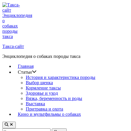
Перейти
к
содержимому
Такса-сайт
Энциклопедия о собаках породы такса
Главная
Статьи
История и характеристика породы
Выбор щенка
Кормление таксы
Здоровье и уход
Вязка, беременность и роды
Выставка
Притравка и охота
Кино и мультфильмы о собаках
Открыть
поиск
Найти: