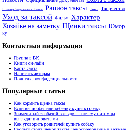
Рацион таксы
Творчество
Помощь бездомным собакам
Стихи
Уход за таксой
Характер
Фильм
Щенки таксы
Хозяйке на заметку
Юмор
ку
Контактная информация
Группа в ВК
Книги он-лайн
Карта сайта
Написать авторам
Политика конфиденциальности
Популярные статьи
Как кормить щенка таксы
Если вы пообещали ребенку купить собаку
Знаменитый «собачий взгляд» — почему питомцы
выглядят виноватыми
Как уговорить родителей купить собаку
Сколько стоит щенок таксы, ценообразование и важные