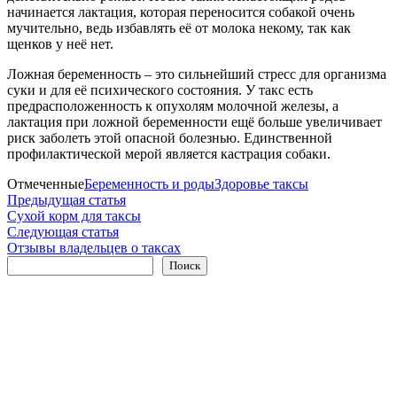
начинается лактация, которая переносится собакой очень
мучительно, ведь избавлять её от молока некому, так как
щенков у неё нет.
Ложная беременность – это сильнейший стресс для организма
суки и для её психического состояния. У такс есть
предрасположенность к опухолям молочной железы, а
лактация при ложной беременности ещё больше увеличивает
риск заболеть этой опасной болезнью. Единственной
профилактической мерой является кастрация собаки.
Отмеченные
Беременность и роды
Здоровье таксы
Навигация
Предыдущая
Предыдущая статья
статья:
Сухой корм для таксы
по
Следующая
Следующая статья
записям
статья:
Отзывы владельцев о таксах
Поиск