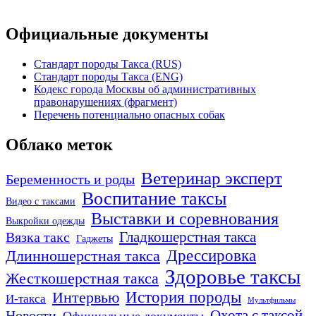
Официальные документы
Стандарт породы Такса (RUS)
Стандарт породы Такса (ENG)
Кодекс города Москвы об административных
правонарушениях (фрагмент)
Перечень потенциально опасных собак
Облако меток
Ветеринар эксперт
Беременность и роды
Воспитание таксы
Видео с таксами
Выставки и соревнования
Выкройки одежды
Гладкошерстная такса
Вязка такс
Гаджеты
Дрессировка
Длинношерстная такса
Здоровье таксы
Жесткошерстная такса
Интервью
История породы
И-такса
Мультфильмы
Охота с таксой
Новости
Официальные документы