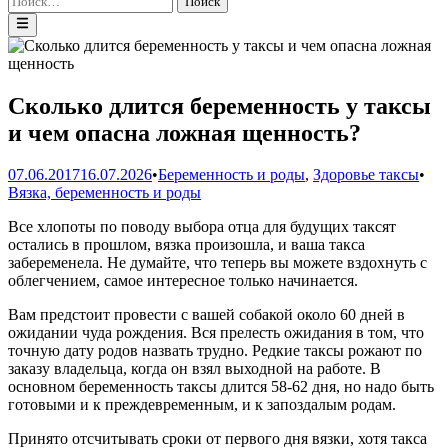
Главное
меню
Сколько длится беременность у таксы
и чем опасна ложная щенность?
Оп
07.06.2017
16.07.2026
•
Беременность и роды
,
Здоровье таксы
•
в
Вязка, беременность и роды
Все хлопоты по поводу выбора отца для будущих таксят
остались в прошлом, вязка произошла, и ваша такса
забеременела. Не думайте, что теперь вы можете вздохнуть с
облегчением, самое интересное только начинается.
Вам предстоит провести с вашей собакой около 60 дней в
ожидании чуда рождения. Вся прелесть ожидания в том, что
точную дату родов назвать трудно. Редкие таксы рожают по
заказу владельца, когда он взял выходной на работе. В
основном беременность таксы длится 58-62 дня, но надо быть
готовыми и к преждевременным, и к запоздалым родам.
Принято отсчитывать сроки от первого дня вязки, хотя такса