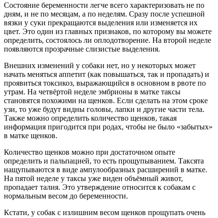
Состояние беременности легче всего характеризовать не по
дням, и не по месяцам, а по неделям. Сразу после успешной
вязки у суки прекращаются выделения или изменяется их
цвет. Это один из главных признаков, по которому вы можете
определить, состоялось ли оплодотворение. На второй неделе
появляются прозрачные слизистые выделения.
Внешних изменений у собаки нет, но у некоторых может
начать меняться аппетит (как повышаться, так и пропадать) и
проявиться токсикоз, выражающийся в основном в рвоте по
утрам. На четвёртой неделе эмбрионы в матке таксы
становятся похожими на щенков. Если сделать на этом сроке
узи, то уже будут видны головы, лапки и другие части тела.
Также можно определить количество щенков, такая
информация пригодится при родах, чтобы не было «забытых»
в матке щенков.
Количество щенков можно при достаточном опыте
определить и пальпацией, то есть прощупыванием. Таксята
нащупываются в виде ампулообразных расширений в матке.
На пятой неделе у таксы уже виден объёмный живот,
пропадает талия. Это утверждение относится к собакам с
нормальным весом до беременности.
Кстати, у собак с излишним весом щенков прощупать очень