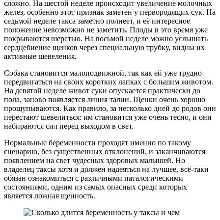
сложно. На шестой неделе происходит увеличение молочных
желез, особенно этот признак заметен у первородящих сук. На
седьмой неделе такса заметно полнеет, и её интересное
положение невозможно не заметить. Плоды в это время уже
покрываются шерстью. На восьмой неделе можно услышать
сердцебиение щенков через специальную трубку, видны их
активные шевеления.
Собака становится малоподвижной, так как ей уже трудно
передвигаться на своих коротких лапках с большим животом.
На девятой неделе живот суки опускается практически до
пола, заново появляется линия талии. Щенки очень хорошо
прощупываются. Как правило, за несколько дней до родов они
перестают шевелиться: им становится уже очень тесно, и они
набираются сил перед выходом в свет.
Нормальные беременности проходят именно по такому
сценарию, без существенных отклонений, и заканчиваются
появлением на свет чудесных здоровых малышей. Но
владелец таксы хотя и должен надеяться на лучшее, всё-таки
обязан ознакомиться с различными паталогическими
состояниями, одним из самых опасных среди которых
является ложная щенность.