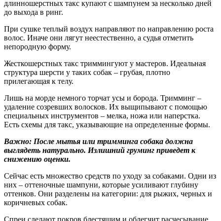
длинношерстных такс купают с шампунем за несколько дней
до выхода в ринг.
При сушке теплый воздух направляют по направлению роста
волос. Иначе они лягут неестественно, а судья отметить
непородную форму.
Жесткошерстных такс триммингуют у мастеров. Идеальная
структура шерсти у таких собак – грубая, плотно
прилегающая к телу.
Лишь на морде немного торчат усы и борода. Тримминг –
удаление созревших волосков. Их выщипывают с помощью
специальных инструментов – мелка, ножа или наперстка.
Есть схемы для такс, указывающие на определенные формы.
Важно: После мытья или тримминга собака должна
выглядеть натурально. Излишний груминг приведет к
снижению оценки.
Сейчас есть множество средств по уходу за собаками. Одни из
них – оттеночные шампуни, которые усиливают глубину
оттенков. Они разделены на категории: для рыжих, черных и
коричневых собак.
Спреи сделают покров блестящим и облегчит расчесывание.