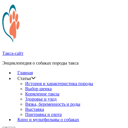
Перейти
к
содержимому
Такса-сайт
Энциклопедия о собаках породы такса
Главная
Статьи
История и характеристика породы
Выбор щенка
Кормление таксы
Здоровье и уход
Вязка, беременность и роды
Выставка
Притравка и охота
Кино и мультфильмы о собаках