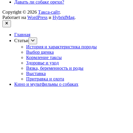
Давать ли собаке орехи?
Copyright © 2026
Такса-сайт
.
Работает на
WordPress
и
HybridMag
.
Закрыть
Главная
Показывать
Статьи
подменю
История и характеристика породы
Выбор щенка
Кормление таксы
Здоровье и уход
Вязка, беременность и роды
Выставка
Притравка и охота
Кино и мультфильмы о собаках