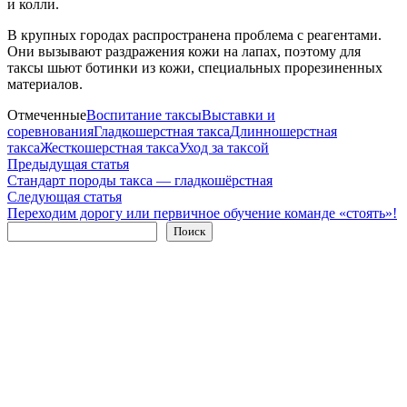
и колли.
В крупных городах распространена проблема с реагентами.
Они вызывают раздражения кожи на лапах, поэтому для
таксы шьют ботинки из кожи, специальных прорезиненных
материалов.
Отмеченные
Воспитание таксы
Выставки и
соревнования
Гладкошерстная такса
Длинношерстная
такса
Жесткошерстная такса
Уход за таксой
Навигация
Предыдущая
Предыдущая статья
статья:
Стандарт породы такса — гладкошёрстная
по
Следующая
Следующая статья
записям
статья:
Переходим дорогу или первичное обучение команде «стоять»!
Поиск