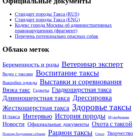
Официальные документы
Стандарт породы Такса (RUS)
Стандарт породы Такса (ENG)
Кодекс города Москвы об административных
правонарушениях (фрагмент)
Перечень потенциально опасных собак
Облако меток
Ветеринар эксперт
Беременность и роды
Воспитание таксы
Видео с таксами
Выставки и соревнования
Выкройки одежды
Гладкошерстная такса
Вязка такс
Гаджеты
Дрессировка
Длинношерстная такса
Здоровье таксы
Жесткошерстная такса
Интервью
История породы
И-такса
Мультфильмы
Охота с таксой
Новости
Официальные документы
Рацион таксы
Творчество
Помощь бездомным собакам
Стихи