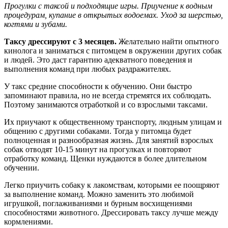
Прогулки с таксой и подходящие игры. Приучение к водным
процедурам, купание в открытых водоемах. Уход за шерстью,
когтями и зубами.
Таксу дрессируют с 3 месяцев.
Желательно найти опытного
кинолога и заниматься с питомцем в окружении других собак
и людей. Это даст гарантию адекватного поведения и
выполнения команд при любых раздражителях.
У такс средние способности к обучению. Они быстро
запоминают правила, но не всегда стремятся их соблюдать.
Поэтому занимаются отработкой и со взрослыми таксами.
Их приучают к общественному транспорту, людным улицам и
общению с другими собаками. Тогда у питомца будет
полноценная и разнообразная жизнь. Для занятий взрослых
собак отводят 10-15 минут на прогулках и повторяют
отработку команд. Щенки нуждаются в более длительном
обучении.
Легко приучить собаку к лакомствам, которыми ее поощряют
за выполнение команд. Можно заменить это любимой
игрушкой, поглаживаниями и бурным восхищениями
способностями животного. Дрессировать таксу лучше между
кормлениями.