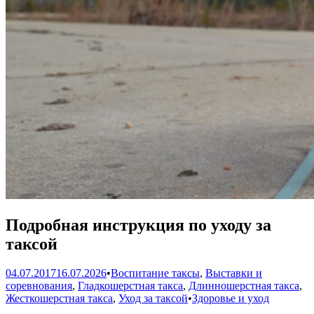
Подробная инструкция по уходу за
таксой
04.07.2017
16.07.2026
•
Воспитание таксы
,
Выставки и
соревнования
,
Гладкошерстная такса
,
Длинношерстная такса
,
Опубликовано
Жесткошерстная такса
,
Уход за таксой
•
Здоровье и уход
в