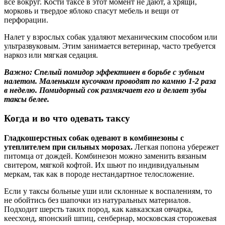
все вокруг. Кости таксе в этот момент не дают, а хрящи,
морковь и твердое яблоко спасут мебель и вещи от
перфорации.
Налет у взрослых собак удаляют механическим способом или
ультразвуковым. Этим занимается ветеринар, часто требуется
наркоз или мягкая седация.
Важно: Спелый помидор эффективен в борьбе с зубным
налетом. Маленьким кусочком проводят по камню 1-2 раза
в неделю. Помидорный сок размягчает его и делает зубы
таксы белее.
Когда и во что одевать таксу
Гладкошерстных собак одевают в комбинезоны с
утеплителем при сильных морозах.
Легкая попона убережет
питомца от дождей. Комбинезон можно заменить вязаным
свитером, мягкой кофтой. Их шьют по индивидуальным
меркам, так как в породе нестандартное телосложение.
Если у таксы больные уши или склонные к воспалениям, то
не обойтись без шапочки из натуральных материалов.
Подходит шерсть таких пород, как кавказская овчарка,
кеесхонд, японский шпиц, сенбернар, московская сторожевая