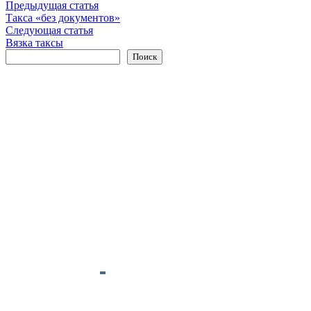
Навигация
Предыдущая
Предыдущая статья
статья:
Такса «без документов»
по
Следующая
Следующая статья
записям
статья:
Вязка таксы
Поиск