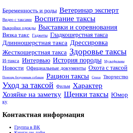
Ветеринар эксперт
Беременность и роды
Воспитание таксы
Видео с таксами
Выставки и соревнования
Выкройки одежды
Гладкошерстная такса
Вязка такс
Гаджеты
Дрессировка
Длинношерстная такса
Здоровье таксы
Жесткошерстная такса
Интервью
История породы
И-такса
Мультфильмы
Охота с таксой
Новости
Официальные документы
Рацион таксы
Творчество
Помощь бездомным собакам
Стихи
Уход за таксой
Характер
Фильм
Щенки таксы
Хозяйке на заметку
Юмор
ку
Контактная информация
Группа в ВК
Книги он-лайн