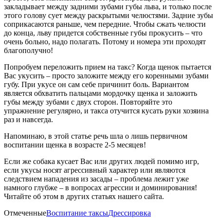
закладывает между задними зубами губы льва, и только после
этого голову сует между раскрытыми челюстями. Задние зубы
соприкасаются раньше, чем передние. Чтобы сжать челюсти
до конца, льву придется собственные губы прокусить – что
очень больно, надо полагать. Потому и номера эти проходят
благополучно!
Попробуем переложить прием на такс? Когда щенок пытается
Вас укусить – просто заложите между его коренными зубами
губу. При укусе он сам себе причинит боль. Вариантом
является обхватить пальцами мордочку щенка и заложить
губы между зубами с двух сторон. Повторяйте это
упражнение регулярно, и такса отучится кусать руки хозяина
раз и навсегда.
Напоминаю, в этой статье речь шла о лишь первичном
воспитании щенка в возрасте 2-5 месяцев!
Если же собака кусает Вас или других людей помимо игр,
если укусы носят агрессивный характер или являются
следствием нападения из засады – проблема лежит уже
намного глубже – в вопросах агрессии и доминирования!
Читайте об этом в других статьях нашего сайта.
Отмеченные
Воспитание таксы
Дрессировка