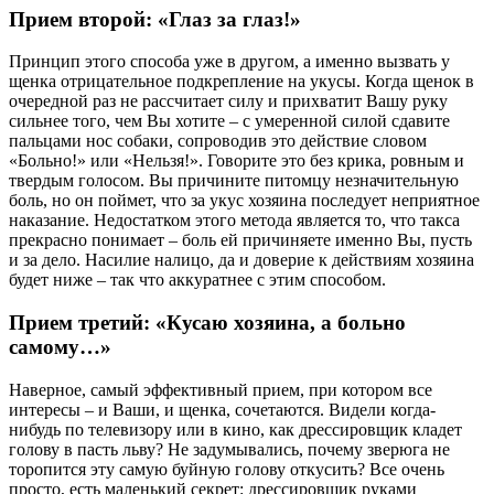
Прием второй: «Глаз за глаз!»
Принцип этого способа уже в другом, а именно вызвать у
щенка отрицательное подкрепление на укусы. Когда щенок в
очередной раз не рассчитает силу и прихватит Вашу руку
сильнее того, чем Вы хотите – с умеренной силой сдавите
пальцами нос собаки, сопроводив это действие словом
«Больно!» или «Нельзя!». Говорите это без крика, ровным и
твердым голосом. Вы причините питомцу незначительную
боль, но он поймет, что за укус хозяина последует неприятное
наказание. Недостатком этого метода является то, что такса
прекрасно понимает – боль ей причиняете именно Вы, пусть
и за дело. Насилие налицо, да и доверие к действиям хозяина
будет ниже – так что аккуратнее с этим способом.
Прием третий: «Кусаю хозяина, а больно
самому…»
Наверное, самый эффективный прием, при котором все
интересы – и Ваши, и щенка, сочетаются. Видели когда-
нибудь по телевизору или в кино, как дрессировщик кладет
голову в пасть льву? Не задумывались, почему зверюга не
торопится эту самую буйную голову откусить? Все очень
просто, есть маленький секрет: дрессировщик руками