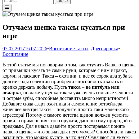
Главное
меню
Отучаем щенка таксы кусаться при
игре
Опублик
07.07.2017
16.07.2026
•
Воспитание таксы
,
Дрессировка
•
в
Воспитание
В этой статье мы поговорим о том, как отучить Вашего щенка
от привычки кусать те самые руки, которые с ним играют,
кормят и ласкают. Такса – охотник, и все ее сорок два зуба за
долгие годы селекции приобрели способность хватать и
крепко держать добычу. Пусть
такса – не питбуль или
овчарка
, но даже у щенка таксы уже очень сильные челюсти
и острые зубы, способные доставить много неприятностей!
Добавьте сюда азарт охотника и самомнение ротвейлера,
живущее внутри таксы – получите просто-таки маленького
агрессора! Потому с самого детства щенок должен усвоить
правила применения этого оружия, данного ему природой и
предками. Для начала давайте просто постараемся понять
нашего щенка – что значат для него укусы? Способна ли такса
различать, что можно кусать, а что нет? Означают ли укусы