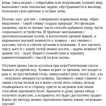
вещь: такса играет с собратьями или игрушками, познает мир,
выполняет свои охотничьи задачи, обустраивается в жилище,
используя свои крепкие и острые зубы.
Потому укус для нее – совершенно нормальная вещь, образ
мышления – такой собаку создала природа! Это функция
хищника, часть ее жизни, часть способа добывать пищу, часть
социального устройства. И брачные заигрывания с
противоположным полом, и воспитание щенков мамой, и
выражение высшей нежности к хозяину – все связано с
укусами, пусть и совсем легкими и нежными. А вот научить
таксу, кого и с какой силой можно кусать – задача хозяина! И
знание это – залог Вашего спокойствия и хороших
взаимоотношений с таксой на всю жизнь.
Отучаем щенка таксы кусаться при игреТипичными укусы
бывают во время игр. Хозяин играет со щенком, тот входит в
раж и, не рассчитывая силы, прикусывает руку (ногу, нос, ухо
– ненужное зачеркнуть) хозяина. Запомните самое главное: в
таком случае нельзя ни в коем случае бить собаку, нельзя
отшвыривать ее в сторону, трясти за загривок или иным
способом причинять боль! Зароните в душу щенка обиду –
получите агрессию, а исправить это будет достаточно трудно
Какие же методы можно противопоставить таким «игровым»
укусам?