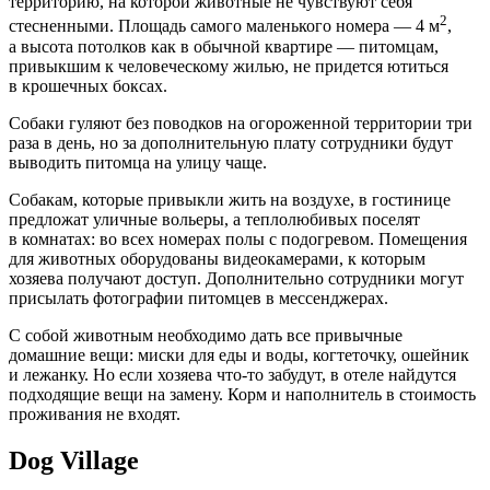
территорию, на которой животные не чувствуют себя
2
стесненными. Площадь самого маленького номера — 4 м
,
а высота потолков как в обычной квартире — питомцам,
привыкшим к человеческому жилью, не придется ютиться
в крошечных боксах.
Собаки гуляют без поводков на огороженной территории три
раза в день, но за дополнительную плату сотрудники будут
выводить питомца на улицу чаще.
Собакам, которые привыкли жить на воздухе, в гостинице
предложат уличные вольеры, а теплолюбивых поселят
в комнатах: во всех номерах полы с подогревом. Помещения
для животных оборудованы видеокамерами, к которым
хозяева получают доступ. Дополнительно сотрудники могут
присылать фотографии питомцев в мессенджерах.
С собой животным необходимо дать все привычные
домашние вещи: миски для еды и воды, когтеточку, ошейник
и лежанку. Но если хозяева что-то забудут, в отеле найдутся
подходящие вещи на замену. Корм и наполнитель в стоимость
проживания не входят.
Dog Village