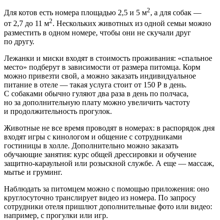
2
Для котов есть номера площадью 2,5 и 5 м
, а для собак —
2
от 2,7 до 11 м
. Нескольких животных из одной семьи можно
разместить в одном номере, чтобы они не скучали друг
по другу.
Лежанки и миски входят в стоимость проживания: «спальное
место» подберут в зависимости от размера питомца. Корм
можно привезти свой, а можно заказать индивидуальное
питание в отеле — такая услуга стоит от 150 Р в день.
С собаками обычно гуляют два раза в день по полчаса,
но за дополнительную плату можно увеличить частоту
и продолжительность прогулок.
Животные не все время проводят в номерах: в распорядок дня
входят игры с кинологом и общение с сотрудниками
гостиницы в холле. Дополнительно можно заказать
обучающие занятия: курс общей дрессировки и обучение
защитно-караульной или розыскной службе. А еще — массаж,
мытье и груминг.
Наблюдать за питомцем можно с помощью приложения: оно
круглосуточно транслирует видео из номера. По запросу
сотрудники отеля пришлют дополнительные фото или видео:
например, с прогулки или игр.