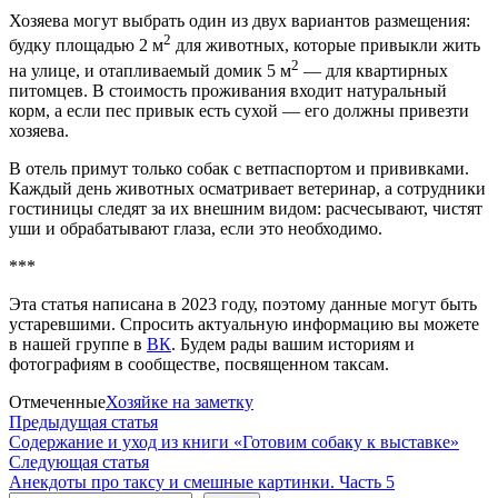
Хозяева могут выбрать один из двух вариантов размещения:
2
будку площадью 2 м
для животных, которые привыкли жить
2
на улице, и отапливаемый домик 5 м
— для квартирных
питомцев. В стоимость проживания входит натуральный
корм, а если пес привык есть сухой — его должны привезти
хозяева.
В отель примут только собак с ветпаспортом и прививками.
Каждый день животных осматривает ветеринар, а сотрудники
гостиницы следят за их внешним видом: расчесывают, чистят
уши и обрабатывают глаза, если это необходимо.
***
Эта статья написана в 2023 году, поэтому данные могут быть
устаревшими. Спросить актуальную информацию вы можете
в нашей группе в
ВК
. Будем рады вашим историям и
фотографиям в сообществе, посвященном таксам.
Отмеченные
Хозяйке на заметку
Навигация
Предыдущая
Предыдущая статья
статья:
Содержание и уход из книги «Готовим собаку к выставке»
по
Следующая
Следующая статья
записям
статья:
Анекдоты про таксу и смешные картинки. Часть 5