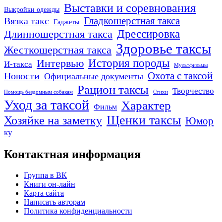
Выставки и соревнования
Выкройки одежды
Гладкошерстная такса
Вязка такс
Гаджеты
Дрессировка
Длинношерстная такса
Здоровье таксы
Жесткошерстная такса
Интервью
История породы
И-такса
Мультфильмы
Охота с таксой
Новости
Официальные документы
Рацион таксы
Творчество
Помощь бездомным собакам
Стихи
Уход за таксой
Характер
Фильм
Щенки таксы
Хозяйке на заметку
Юмор
ку
Контактная информация
Группа в ВК
Книги он-лайн
Карта сайта
Написать авторам
Политика конфиденциальности