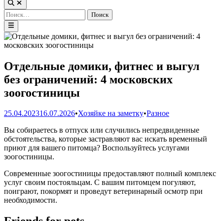
Открыть
поиск
Найти:
Главное
меню
Отдельные домики, фитнес и выгул
без ограничений: 4 московских
зоогостиницы
Опубликовано
25.04.2023
16.07.2026
•
Хозяйке на заметку
•
Разное
в
Вы собираетесь в отпуск или случились непредвиденные
обстоятельства, которые застравляют вас искать временный
приют для вашего питомца? Воспользуйтесь услугами
зоогостиницы.
Современные зоогостиницы предоставляют полный комплекс
услуг своим постояльцам. С вашим питомцем погуляют,
поиграют, покормят и проведут ветеринарный осмотр при
необходимости.