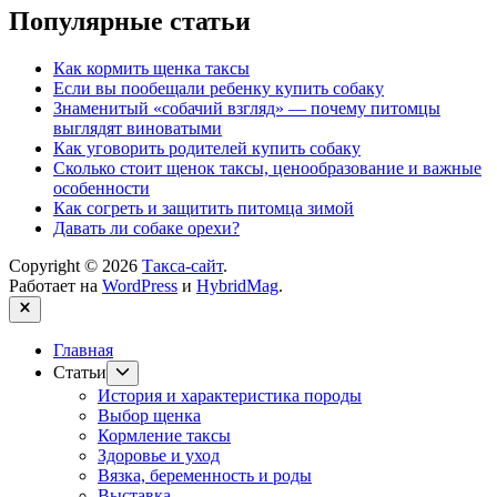
Популярные статьи
Как кормить щенка таксы
Если вы пообещали ребенку купить собаку
Знаменитый «собачий взгляд» — почему питомцы
выглядят виноватыми
Как уговорить родителей купить собаку
Сколько стоит щенок таксы, ценообразование и важные
особенности
Как согреть и защитить питомца зимой
Давать ли собаке орехи?
Copyright © 2026
Такса-сайт
.
Работает на
WordPress
и
HybridMag
.
Закрыть
Главная
Показывать
Статьи
подменю
История и характеристика породы
Выбор щенка
Кормление таксы
Здоровье и уход
Вязка, беременность и роды
Выставка