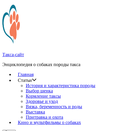
Перейти
к
содержимому
Такса-сайт
Энциклопедия о собаках породы такса
Главная
Статьи
История и характеристика породы
Выбор щенка
Кормление таксы
Здоровье и уход
Вязка, беременность и роды
Выставка
Притравка и охота
Кино и мультфильмы о собаках