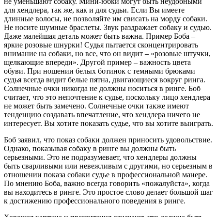
не уменьшают собаку. Мини-юбки могут быть неудобными
для хендлера, так же, как и для судьи. Если Вы имеете
длинные волосы, не позволяйте им свисать на морду собаки.
Не носите шумные браслеты. Звук раздражает собаку и судью.
Даже малейшая деталь может быть важна. Пример Боба –
яркие розовые шнурки! Судья пытается сконцентрировать
внимание на собаки, но все, что он видит – «розовые штучки,
щелкающие впереди». Другой пример – важность цвета
обуви. При ношении белых ботинок с темными брюками
судья всегда видит белые пятна, двигающиеся вокруг ринга.
Солнечные очки никогда не должны носиться в ринге. Боб
считает, что это непочтение к судье, поскольку лицо хендлера
не может быть замечено. Солнечные очки также имеют
тенденцию создавать впечатление, что хендлера ничего не
интересует. Вы хотите показать судье, что вы хотите выиграть.
Боб заявил, что показ собаки должен приносить удовольствие.
Однако, показывая собаку в ринге вы должны быть
серьезными. Это не подразумевает, что хендлеры должны
быть сварливыми или невежливым с другими, но серьезным в
отношении показа собаки судье в профессиональной манере.
По мнению Боба, важно всегда говорить «пожалуйста», когда
вы находитесь в ринге. Это простое слово делает большой шаг
к достижению профессионального поведения в ринге.