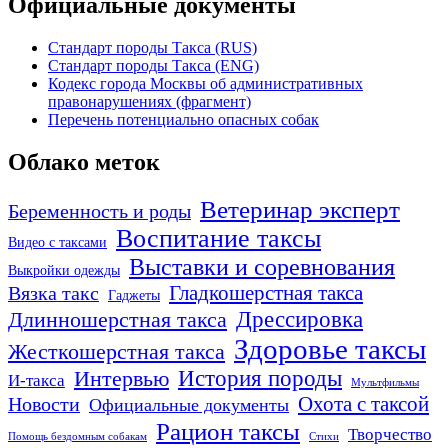
Официальные документы
Стандарт породы Такса (RUS)
Стандарт породы Такса (ENG)
Кодекс города Москвы об административных
правонарушениях (фрагмент)
Перечень потенциально опасных собак
Облако меток
Ветеринар эксперт
Беременность и роды
Воспитание таксы
Видео с таксами
Выставки и соревнования
Выкройки одежды
Гладкошерстная такса
Вязка такс
Гаджеты
Дрессировка
Длинношерстная такса
Здоровье таксы
Жесткошерстная такса
Интервью
История породы
И-такса
Мультфильмы
Охота с таксой
Новости
Официальные документы
Рацион таксы
Творчество
Помощь бездомным собакам
Стихи