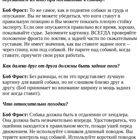
Боб Фрост:
То же самое, как и поднятие собаки за грудь и
опускание. Вы не можете убедиться, что ноги станут в
правильную позицию и Вы можете показать плохую стойку
эксперту. Если они опускаются правильно все время, хорошо,
показывайте судье. Запомните картинку. ВСЕГДА проверяйте
положение фронта по локтям, а задней части по скакательным
суставам. Не имеет значения, как вы ставите задние ноги –
через спину, или под собакой. Не парите над собакой, когда
ставите, приучите свои руки работать.
Как далеко друг от друга должны быть задние ноги?
Боб Фрост:
Без разницы, если это представляет лучшую
картину для вашей собаки, но не слишком близко друг к
другу. (Боб принимает во внимание ширину и мощь задних
ног когда ставит).
Что относительно походки?
Боб Фрост:
Собака должна быть в отдалении от хендлера.
Она должна быть незначительно впереди. Удостоверьтесь, что
ошейник находится в правильном месте, позади ушей перед
движением. Не используйте слишком длинный поводок. Вы
теряете контроль над собакой. Используйте короткий поводок