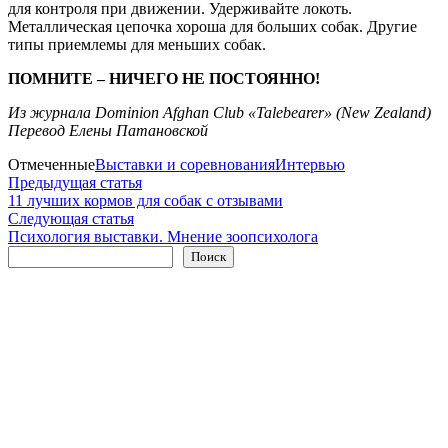
для контроля при движении. Удерживайте локоть.
Металлическая цепочка хороша для больших собак. Другие
типы приемлемы для меньших собак.
ПОМНИТЕ – НИЧЕГО НЕ ПОСТОЯННО!
Из журнала Dominion Afghan Club «Talebearer» (New Zealand)
Перевод Елены Патановской
Отмеченные
Выставки и соревнования
Интервью
Навигация
Предыдущая
Предыдущая статья
статья:
11 лучших кормов для собак с отзывами
по
Следующая
Следующая статья
записям
статья:
Психология выставки. Мнение зоопсихолога
Поиск