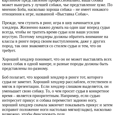
картинное представление профессионально, ваша собака
может выиграть у лучшей собаки, чье представление хуже. По
мнению Боба, насколько хороша собака – не имеет никакого
отношения к игре, названной «Выставка Собак».
Прежде, чем ступить в ринг, игра в шоу начинается для
хэндлера. Жизненно важно думать на один шаг вперед судьи
всегда, чтобы не тратить время судьи или ваши усилия
впустую. Поэтому хендлеры должны обратить внимание на
классы в ринге перед своим выступлением, даже у других
пород, так они знакомятся со стилем судьи и тем, что он
требует.
Хороший хендлер понимает, что он не может выставлять всех
своих собак в одной манере, и разные породы должны быть
представлены по-разному.
Боб полагает, что хороший хендлер в ринге тот, которого
судья не заметит. Хороший хендлер расслаблен, естественен и
мягок в презентации. Если хендлер слишком выделяется, он
уменьшает свою собаку. То, о чем просит судья в конкретное
время – является приоритетным. Например, если судью
интересует прикус и собака переместит заднюю ногу,
хороший хендлер сначала закончит показывать прикус и затем
исправит положение ноги настолько мягко(гладко), насколько
возможно, чтобы фиксировать позу.