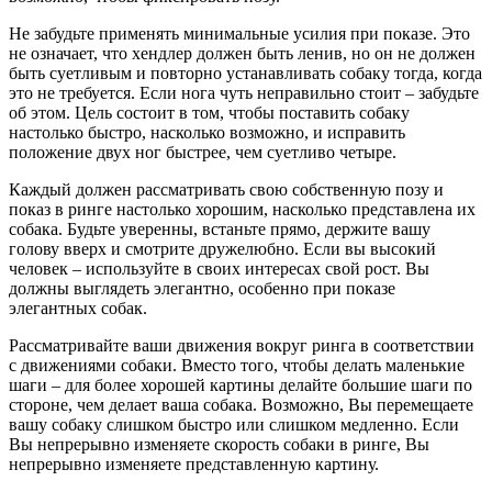
Не забудьте применять минимальные усилия при показе. Это
не означает, что хендлер должен быть ленив, но он не должен
быть суетливым и повторно устанавливать собаку тогда, когда
это не требуется. Если нога чуть неправильно стоит – забудьте
об этом. Цель состоит в том, чтобы поставить собаку
настолько быстро, насколько возможно, и исправить
положение двух ног быстрее, чем суетливо четыре.
Каждый должен рассматривать свою собственную позу и
показ в ринге настолько хорошим, насколько представлена их
собака. Будьте уверенны, встаньте прямо, держите вашу
голову вверх и смотрите дружелюбно. Если вы высокий
человек – используйте в своих интересах свой рост. Вы
должны выглядеть элегантно, особенно при показе
элегантных собак.
Рассматривайте ваши движения вокруг ринга в соответствии
с движениями собаки. Вместо того, чтобы делать маленькие
шаги – для более хорошей картины делайте большие шаги по
стороне, чем делает ваша собака. Возможно, Вы перемещаете
вашу собаку слишком быстро или слишком медленно. Если
Вы непрерывно изменяете скорость собаки в ринге, Вы
непрерывно изменяете представленную картину.