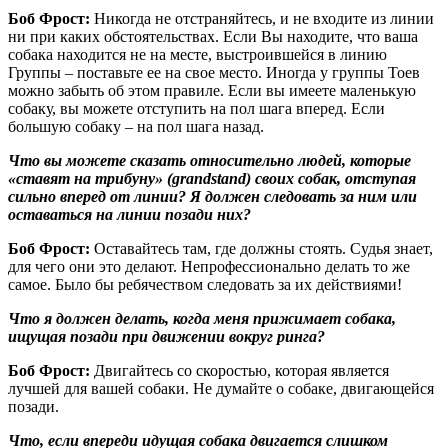
Боб Фрост:
Никогда не отстраняйтесь, и не входите из линии
ни при каких обстоятельствах. Если Вы находите, что ваша
собака находится не на месте, выстроившейся в линию
Группы – поставьте ее на свое место. Иногда у группы Тоев
можно забыть об этом правиле. Если вы имеете маленькую
собаку, вы можете отступить на пол шага вперед. Если
большую собаку – на пол шага назад.
Что вы можете сказать относительно людей, которые
«ставят на трибуну» (grandstand) своих собак, отступая
сильно вперед от линии? Я должен следовать за ним или
оставаться на линии позади них?
Боб Фрост:
Оставайтесь там, где должны стоять. Судья знает,
для чего они это делают. Непрофессионально делать то же
самое. Было бы ребячеством следовать за их действиями!
Что я должен делать, когда меня прижимает собака,
ищущая позади при движении вокруг ринга?
Боб Фрост:
Двигайтесь со скоростью, которая является
лучшей для вашей собаки. Не думайте о собаке, двигающейся
позади.
Что, если впереди идущая собака двигается слишком