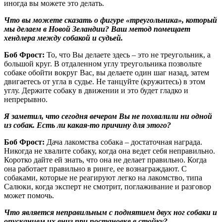
иногда вы можете это делать.
Что вы можете сказать о фигуре «треугольника», который
мы делаем в Новой Зеландии? Ваш метод помещает
хендлера между собакой и судьей.
Боб Фрост:
То, что Вы делаете здесь – это не треугольник, а
большой круг. В отдаленном углу треугольника позвольте
собаке обойти вокруг Вас, вы делаете один шаг назад, затем
двигаетесь от угла в судье. Не танцуйте (кружитесь) в этом
углу. Держите собаку в движении и это будет гладко и
непрерывно.
Я заметил, что сегодня вечером Вы не похвалили ни одной
из собак. Есть ли какая-то причину для этого?
Боб Фрост:
Дача лакомства собака – достаточная награда.
Никогда не хвалите собаку, когда она ведет себя неправильно.
Коротко дайте ей знать, что она не делает правильно. Когда
она работает правильно в ринге, ее вознаграждают. С
собаками, которые не реагируют легко на лакомство, типа
Салюки, когда эксперт не смотрит, поглаживание и разговор
может помочь.
Что является неправильным с поднятием двух ног собаки и
опусканием их вниз при постановке в стойку?