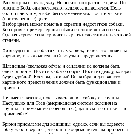
Рассмотрим вашу одежду. Не носите контрастные цвета. По
мнению Боба, они заставляют хендлера выделяться. Цель
состоит не в том, чтобы быть замеченным. Носите мягкие
(приглушенные) цвета.
Выбор цвета может помочь в скрытии недостатков собаки.
Боб привел пример черной собаки с плохой линией верха.
Одевая черное, хендлер может скрыть недостатки в некоторой
степени.
Хотя судьи знают об этих типах уловок, но все это влияет на
картинку и заключительный результат представления.
Шлепанцы (скользкая обувь) и сандалии не должны быть
одеты в ринге. Носите удобную обувь. Носите одежду, которая
будет удобной. Костюм, который Вы выбрали для вашего
картинного представления должен быть функционален и
приятен.
Не имеет значения, показываете ли вы собаку из группы
Пастушьих или Тоев (американская система деления на
группы – примечание переводчика), джинсы и ботинки – не
применяйте!
Брюки приемлемы для женщины, однако, если вы одеваете
юбку, удостоверьтесь, что они не обременительны при беге и