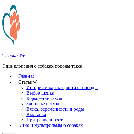
Перейти
к
содержимому
Такса-сайт
Энциклопедия о собаках породы такса
Главная
Статьи
История и характеристика породы
Выбор щенка
Кормление таксы
Здоровье и уход
Вязка, беременность и роды
Выставка
Притравка и охота
Кино и мультфильмы о собаках