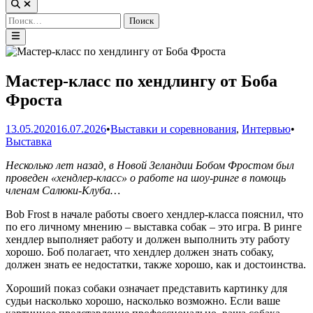
Открыть
поиск
Найти:
Главное
меню
Мастер-класс по хендлингу от Боба
Фроста
Опу
13.05.2020
16.07.2026
•
Выставки и соревнования
,
Интервью
•
в
Выставка
Несколько лет назад, в Новой Зеландии Бобом Фростом был
проведен «хендлер-класс» о работе на шоу-ринге в помощь
членам Салюки-Клуба…
Bob Frost в начале работы своего хендлер-класса пояснил, что
по его личному мнению – выставка собак – это игра. В ринге
хендлер выполняет работу и должен выполнить эту работу
хорошо. Боб полагает, что хендлер должен знать собаку,
должен знать ее недостатки, также хорошо, как и достоинства.
Хороший показ собаки означает представить картинку для
судьи насколько хорошо, насколько возможно. Если ваше