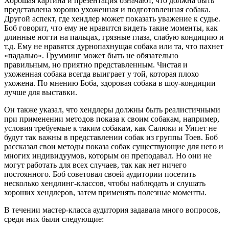
Хорошая картина и презентация означают, что должна быть
представлена хорошо ухоженная и подготовленная собака.
Другой аспект, где хендлер может показать уважение к судье.
Боб говорит, что ему не нравится видеть такие моменты, как
длинные ногти на пальцах, грязные глаза, слабую кондицию и
т.д. Ему не нравятся дурнопахнущая собака или та, что пахнет
«падалью». Грумминг может быть не обязательно
правильным, но приятно представленным. Чистая и
ухоженная собака всегда выиграет у той, которая плохо
ухожена. По мнению Боба, здоровая собака в шоу-кондиции
лучше для выставки.
Он также указал, что хендлеры должны быть реалистичными
при применении методов показа к своим собакам, например,
условия требуемые к таким собакам, как Салюки и Уипет не
будут так важны в представлении собак из группы Тоев. Боб
рассказал свои методы показа собак существующие для него и
многих индивидуумов, которым он преподавал. Но они не
могут работать для всех случаев, так как нет ничего
постоянного. Боб советовал своей аудитории посетить
несколько хендлинг-классов, чтобы наблюдать и слушать
хороших хендлеров, затем применять полезные моменты.
В течении мастер-класса аудитория задавала много вопросов,
среди них были следующие: