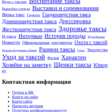
Воспитание таксы
Видео с таксами
Выставки и соревнования
Выкройки одежды
Гладкошерстная такса
Вязка такс
Гаджеты
Дрессировка
Длинношерстная такса
Здоровье таксы
Жесткошерстная такса
Интервью
История породы
И-такса
Мультфильмы
Охота с таксой
Новости
Официальные документы
Рацион таксы
Творчество
Помощь бездомным собакам
Стихи
Уход за таксой
Характер
Фильм
Щенки таксы
Хозяйке на заметку
Юмор
ку
Контактная информация
Группа в ВК
Книги он-лайн
Карта сайта
Написать авторам
Политика конфиденциальности