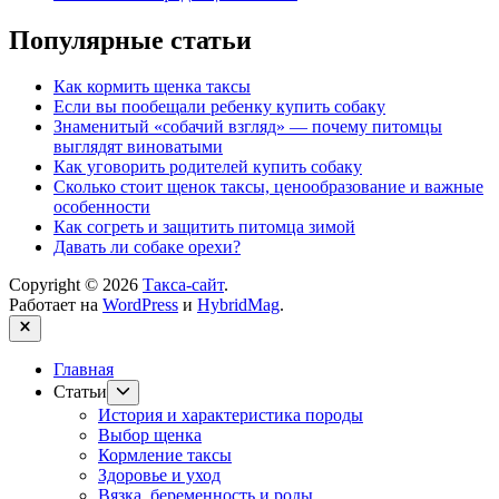
Популярные статьи
Как кормить щенка таксы
Если вы пообещали ребенку купить собаку
Знаменитый «собачий взгляд» — почему питомцы
выглядят виноватыми
Как уговорить родителей купить собаку
Сколько стоит щенок таксы, ценообразование и важные
особенности
Как согреть и защитить питомца зимой
Давать ли собаке орехи?
Copyright © 2026
Такса-сайт
.
Работает на
WordPress
и
HybridMag
.
Закрыть
Главная
Показывать
Статьи
подменю
История и характеристика породы
Выбор щенка
Кормление таксы
Здоровье и уход
Вязка, беременность и роды