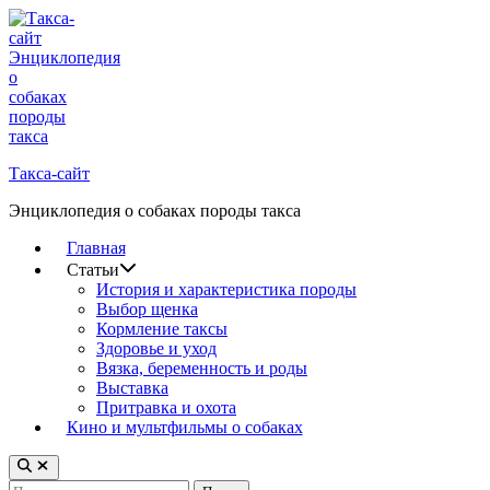
Перейти
к
содержимому
Такса-сайт
Энциклопедия о собаках породы такса
Главная
Статьи
История и характеристика породы
Выбор щенка
Кормление таксы
Здоровье и уход
Вязка, беременность и роды
Выставка
Притравка и охота
Кино и мультфильмы о собаках
Открыть
поиск
Найти: