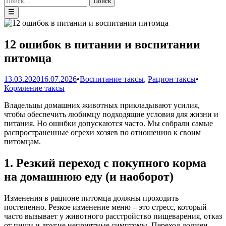
Главное
меню
12 ошибок в питании и воспитании
питомца
Опубли
13.03.2020
16.07.2026
•
Воспитание таксы
,
Рацион таксы
•
в
Кормление таксы
Владельцы домашних животных прикладывают усилия,
чтобы обеспечить любимцу подходящие условия для жизни и
питания. Но ошибки допускаются часто. Мы собрали самые
распространенные огрехи хозяев по отношению к своим
питомцам.
1. Резкий переход с покупного корма
на домашнюю еду (и наоборот)
Изменения в рационе питомца должны проходить
постепенно. Резкое изменение меню – это стресс, который
часто вызывает у животного расстройство пищеварения, отказ
от пищи и другие неприятные симптомы. Переход должен