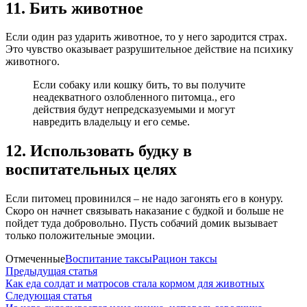
11. Бить животное
Если один раз ударить животное, то у него зародится страх.
Это чувство оказывает разрушительное действие на психику
животного.
Если собаку или кошку бить, то вы получите
неадекватного озлобленного питомца., его
действия будут непредсказуемыми и могут
навредить владельцу и его семье.
12. Использовать будку в
воспитательных целях
Если питомец провинился – не надо загонять его в конуру.
Скоро он начнет связывать наказание с будкой и больше не
пойдет туда добровольно. Пусть собачий домик вызывает
только положительные эмоции.
Отмеченные
Воспитание таксы
Рацион таксы
Навигация
Предыдущая
Предыдущая статья
статья:
Как еда солдат и матросов стала кормом для животных
по
Следующая
Следующая статья