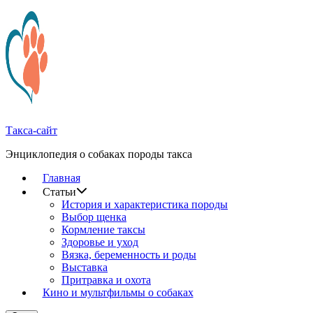
Перейти
к
содержимому
Такса-сайт
Энциклопедия о собаках породы такса
Главная
Статьи
История и характеристика породы
Выбор щенка
Кормление таксы
Здоровье и уход
Вязка, беременность и роды
Выставка
Притравка и охота
Кино и мультфильмы о собаках