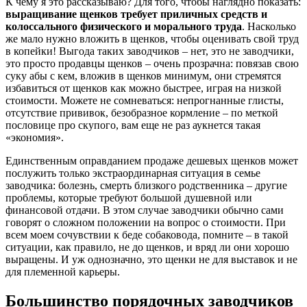
К чему я это рассказываю? Для того, чтобы наглядно показать:
выращивание щенков требует приличных средств и
колоссального физического и морального труда
. Насколько
же мало нужно вложить в щенков, чтобы оценивать свой труд
в копейки! Выгода таких заводчиков – нет, это не заводчики,
это просто продавцы щенков – очень прозрачна: повязав свою
суку абы с кем, вложив в щенков минимум, они стремятся
избавиться от щенков как можно быстрее, играя на низкой
стоимости. Можете не сомневаться: непрогнанные глисты,
отсутствие прививок, безобразное кормление – по меткой
пословице про скупого, вам еще не раз аукнется такая
«экономия».
Единственным оправданием продаже дешевых щенков может
послужить только экстраординарная ситуация в семье
заводчика: болезнь, смерть близкого родственника – другие
проблемы, которые требуют большой душевной или
финансовой отдачи. В этом случае заводчики обычно сами
говорят о сложном положении на вопрос о стоимости. При
всем моем сочувствии к беде собаковода, помните – в такой
ситуации, как правило, не до щенков, и вряд ли они хорошо
выращены. И уж однозначно, это щенки не для выставок и не
для племенной карьеры.
Большинство порядочных заводчиков