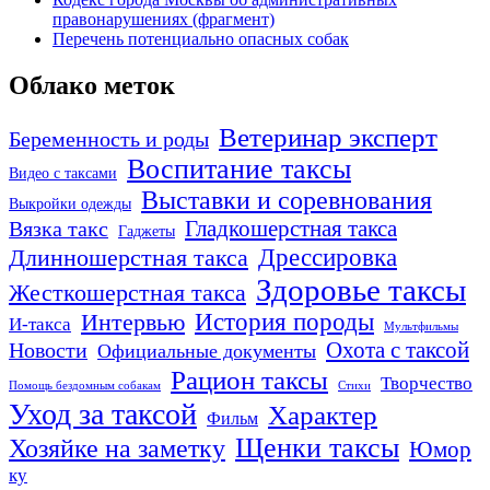
правонарушениях (фрагмент)
Перечень потенциально опасных собак
Облако меток
Ветеринар эксперт
Беременность и роды
Воспитание таксы
Видео с таксами
Выставки и соревнования
Выкройки одежды
Гладкошерстная такса
Вязка такс
Гаджеты
Дрессировка
Длинношерстная такса
Здоровье таксы
Жесткошерстная такса
Интервью
История породы
И-такса
Мультфильмы
Охота с таксой
Новости
Официальные документы
Рацион таксы
Творчество
Помощь бездомным собакам
Стихи
Уход за таксой
Характер
Фильм
Щенки таксы
Хозяйке на заметку
Юмор
ку