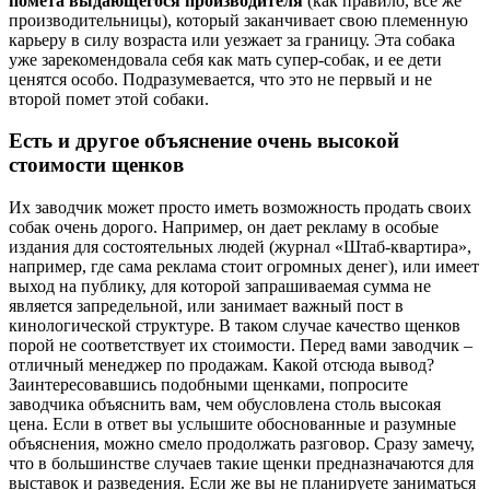
помета выдающегося производителя
(как правило, всё же
производительницы), который заканчивает свою племенную
карьеру в силу возраста или уезжает за границу. Эта собака
уже зарекомендовала себя как мать супер-собак, и ее дети
ценятся особо. Подразумевается, что это не первый и не
второй помет этой собаки.
Есть и другое объяснение очень высокой
стоимости щенков
Их заводчик может просто иметь возможность продать своих
собак очень дорого. Например, он дает рекламу в особые
издания для состоятельных людей (журнал «Штаб-квартира»,
например, где сама реклама стоит огромных денег), или имеет
выход на публику, для которой запрашиваемая сумма не
является запредельной, или занимает важный пост в
кинологической структуре. В таком случае качество щенков
порой не соответствует их стоимости. Перед вами заводчик –
отличный менеджер по продажам. Какой отсюда вывод?
Заинтересовавшись подобными щенками, попросите
заводчика объяснить вам, чем обусловлена столь высокая
цена. Если в ответ вы услышите обоснованные и разумные
объяснения, можно смело продолжать разговор. Сразу замечу,
что в большинстве случаев такие щенки предназначаются для
выставок и разведения. Если же вы не планируете заниматься