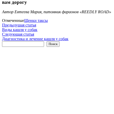
вам дорогу
Автор Евтеева Мария, питомник фараонов «REEDLY ROAD»
Отмеченные
Щенки таксы
Навигация
Предыдущая
Предыдущая статья
статья:
Виды кашля у собак
по
Следующая
Следующая статья
записям
статья:
Диагностика и лечение кашля у собак
Поиск