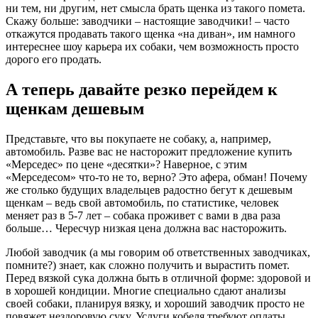
ни тем, ни другим, нет смысла брать щенка из такого помета.
Скажу больше: заводчики – настоящие заводчики! – часто
откажутся продавать такого щенка «на диван», им намного
интереснее шоу карьера их собаки, чем возможность просто
дорого его продать.
А теперь давайте резко перейдем к
щенкам дешевым
Представьте, что вы покупаете не собаку, а, например,
автомобиль. Разве вас не насторожит предложение купить
«Мерседес» по цене «десятки»? Наверное, с этим
«Мерседесом» что-то не то, верно? Это афера, обман! Почему
же столько будущих владельцев радостно бегут к дешевым
щенкам – ведь свой автомобиль, по статистике, человек
меняет раз в 5-7 лет – собака проживет с вами в два раза
больше… Чересчур низкая цена должна вас насторожить.
Любой заводчик (а мы говорим об ответственных заводчиках,
помните?) знает, как сложно получить и вырастить помет.
Перед вязкой сука должна быть в отличной форме: здоровой и
в хорошей кондиции. Многие специально сдают анализы
своей собаки, планируя вязку, и хороший заводчик просто не
повяжет нездоровую суку. Услуги кобеля требуют оплаты.