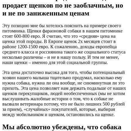
продает щенков по не заоблачным, но
и не по заниженным ценам
Эту позицию мне бы хотелось пояснить на примере своего
питомника. Щенки фараоновой собаки в нашем питомнике
стоят 600-800 евро. Я считаю, что это «средняя» цена на
щенка этой породы. В Европе щенок 2х месяцев стоит в
районе 1200-1500 евро. К сожалению, доходы европейца
среднего класса и россиянина такого же социального статуса
несколько различны – и не в нашу пользу. И тем не менее,
наши щенки – именно для этой социальной группы.
Эта цена достаточно высока для того, чтобы потенциальный
хозяин нашего малыша тщательно продумал, насколько ему
нужна собака, нужна ли она вообще, не сиюминутная ли это
прихоть. Эта цена позволяет нам держать подальше от наших
щенков перекупщиков, людей необеспеченных (мы не хотим
выслушивать жалобные истории о том, что к собаке не
вызвали ветеринара потому, что не было лишних 500 рублей
за прием), «случайных» покупателей, которые, выбирая
между мобильником и щенком, остановились на щенке.
Мы абсолютно убеждены, что собака