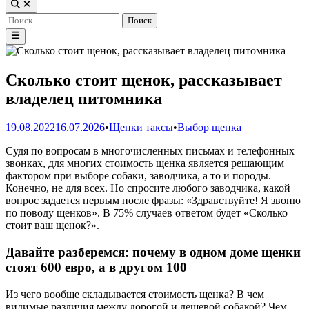
Открыть
поиск
Найти:
Главное
меню
Сколько стоит щенок, рассказывает
владелец питомника
Опубликовано
19.08.2022
16.07.2026
•
Щенки таксы
•
Выбор щенка
в
Судя по вопросам в многочисленных письмах и телефонных
звонках, для многих стоимость щенка является решающим
фактором при выборе собаки, заводчика, а то и породы.
Конечно, не для всех. Но спросите любого заводчика, какой
вопрос задается первым после фразы: «Здравствуйте! Я звоню
по поводу щенков». В 75% случаев ответом будет «Сколько
стоит ваш щенок?».
Давайте разберемся: почему в одном доме щенки
стоят 600 евро, а в другом 100
Из чего вообще складывается стоимость щенка? В чем
видимые различия между дорогой и дешевой собакой? Чем