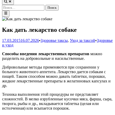
Открыть
поиск
Найти:
Главное
меню
Как дать лекарство собаке
Опублико
17.03.2015
16.07.2026
•
Здоровье таксы
,
Уход за таксой
•
Здоровье
в
и уход
Способы введения лекарственных препаратов
можно
разделить на добровольные и насильственные.
Добровольные методы применяются при сохранении у
больного животного аппетита. Лекарство дается собакам с
пищей. Таким способом можно давать таблетки, порошки,
жидкие лекарственные препараты в желатиновых капсулах и
др.
Техника выполнения этой процедуры не представляет
сложностей. В мелко изрубленные кусочки мяса, фарша, сыра,
творога, рыбы и др., вкладывается таблетка (целая или
истолченная) или всыпается порошок.