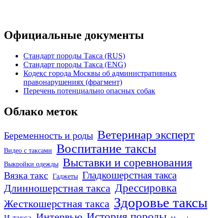
Официальные документы
Стандарт породы Такса (RUS)
Стандарт породы Такса (ENG)
Кодекс города Москвы об административных
правонарушениях (фрагмент)
Перечень потенциально опасных собак
Облако меток
Ветеринар эксперт
Беременность и роды
Воспитание таксы
Видео с таксами
Выставки и соревнования
Выкройки одежды
Гладкошерстная такса
Вязка такс
Гаджеты
Дрессировка
Длинношерстная такса
Здоровье таксы
Жесткошерстная такса
Интервью
История породы
И-такса