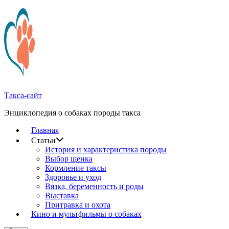
Перейти
к
содержимому
Такса-сайт
Энциклопедия о собаках породы такса
Главная
Статьи
История и характеристика породы
Выбор щенка
Кормление таксы
Здоровье и уход
Вязка, беременность и роды
Выставка
Притравка и охота
Кино и мультфильмы о собаках