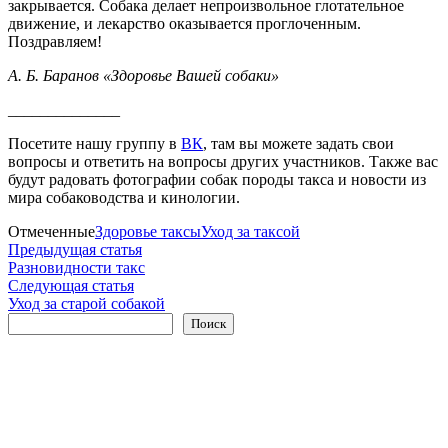
закрывается. Собака делает непроизвольное глотательное
движение, и лекарство оказывается проглоченным.
Поздравляем!
А. Б. Баранов «Здоровье Вашей собаки»
______________
Посетите нашу группу в
ВК
, там вы можете задать свои
вопросы и ответить на вопросы других участников. Также вас
будут радовать фотографии собак породы такса и новости из
мира собаководства и кинологии.
Отмеченные
Здоровье таксы
Уход за таксой
Навигация
Предыдущая
Предыдущая статья
статья:
Разновидности такс
по
Следующая
Следующая статья
записям
статья:
Уход за старой собакой
Поиск