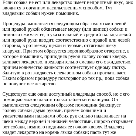
Если собака не ест или лекарство имеет неприятный вкус, оно
вводится в организм насильственным способом. Тут
владельцы собаки нужен помощник.
Процедура выполняется следующим образом: хозяин левой
или правой рукой обхватывает морду (или щипец) собаки и
немного сжимает ее, а указательный и средний пальцы левой
или правой руки вводит, соответственно с правой или левой
стороны, в рот между щекой и зубами, оттягивая щеку
кнаружи. При этом образуется воронкообразное отверстие, в
которое помощник, приподняв рукой голову собаки кверху,
заливает лекарство, предварительно смешав его с жидкостью,
причем количество жидкости соответствует одному глотку.
Залитую в рот жидкость с лекарством собака проглатывает.
Таким образом процедуру повторяют до тех пр., пока собака
не получит все лекарство.
Существует еще один доступный владельцы способ, но с его
помощью можно давать только таблетки и капсулы. Он
выполняется следующим образом: помощник фиксирует
голову собаки двумя руками, причем большими и
указательными пальцами обеих рук сильно надавливает на
щеки между верхней и нижней челюстями, широко открывает
рот собаки, немного поднимая ее голову кверху. Владелец
кладет лекарство на корень языка собаки; пасть тут же